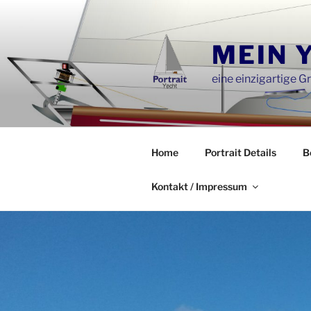
Zum
Inhalt
springen
MEIN 
eine einzigartige Gr
Home
Portrait Details
B
Kontakt / Impressum