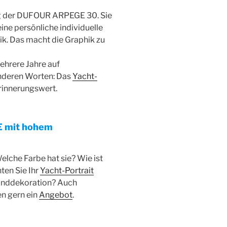
ung der DUFOUR ARPEGE 30. Sie
ine persönliche individuelle
ik. Das macht die Graphik zu
ehrere Jahre auf
anderen Worten: Das
Yacht-
rinnerungswert.
 mit hohem
che Farbe hat sie? Wie ist
ten Sie Ihr
Yacht-Portrait
anddekoration? Auch
en gern ein
Angebot
.